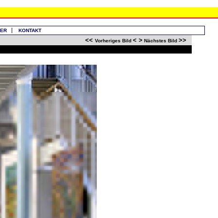
LER
KONTAKT
<<
<
>
>>
Vorheriges Bild
Nächstes Bild