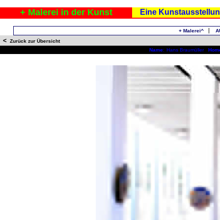
+ Malerei in der Kunst
Eine Kunstausstellu
+ Malerei^
A
<
Zurück zur Übersicht
Name
:
Hans Braumüller
Hom