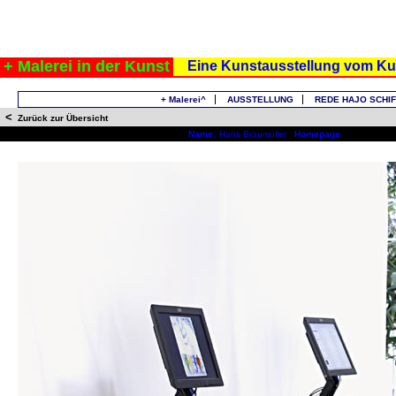
+ Malerei in der Kunst
Eine Kunstausstellung vom Ku
+ Malerei^
AUSSTELLUNG
REDE HAJO SCHIF
<
Zurück zur Übersicht
Name
:
Hans Braumüller
Homepage
: